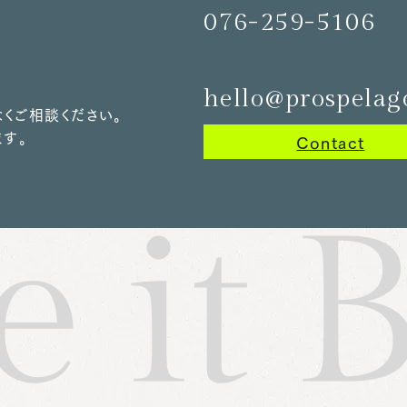
076-259-5106
hello@prospelago
くご相談ください。
す。
お
Contact
問
い
合
わ
せ