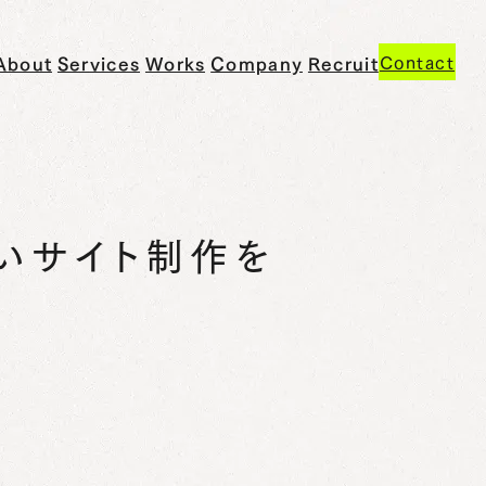
私
提
制
会
採
Contact
About
Services
Works
Company
Recruit
た
供
作
社
用
ち
サ
実
情
情
に
ー
績
報
報
つ
ビ
い
ス
て
いサイト制作を