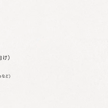
向け）
eなど）