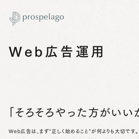
内
容
を
ス
Web広告運用
キ
ッ
プ
「そろそろやった方がいい
Web広告は、まず“正しく始めること”が何よりも大切です。