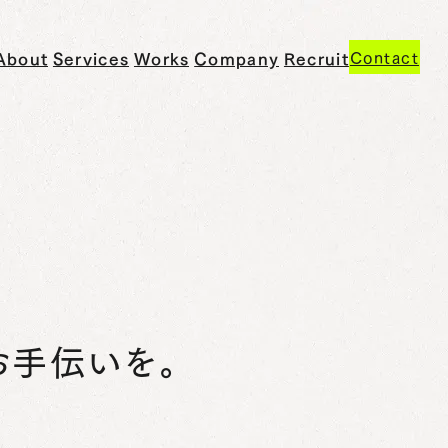
私
提
制
会
採
Contact
About
Services
Works
Company
Recruit
た
供
作
社
用
ち
サ
実
情
情
に
ー
績
報
報
つ
ビ
い
ス
て
お手伝いを。